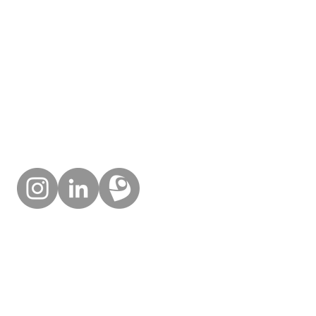
design para territórios
estratégias para o turismo
placemaking design
wayfinding design
educação e pesquisa
me siga nas redes
© GABRIEL GALLINA 2024