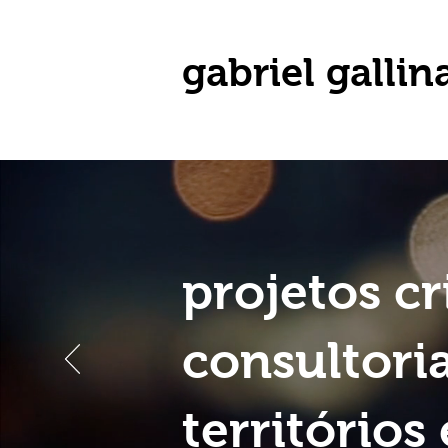
gabriel gallin
projetos cr
consultori
territórios