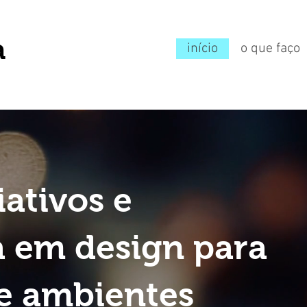
a
início
o que faço
iativos e
a em design para
 e ambientes